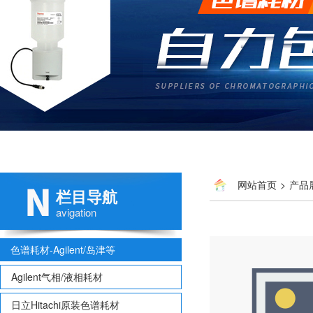
网站首页
>
产品
栏目导航
avigation
色谱耗材-Agilent/岛津等
Agilent气相/液相耗材
日立Hitachi原装色谱耗材