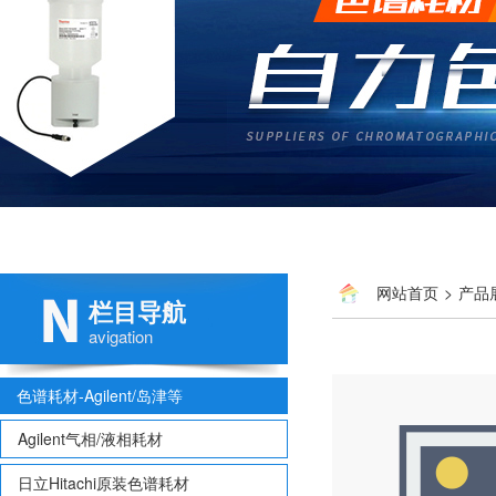
网站首页
>
产品
栏目导航
avigation
色谱耗材-Agilent/岛津等
Agilent气相/液相耗材
日立Hitachi原装色谱耗材