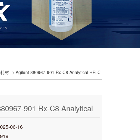
液相耗材
> Agilent 880967-901 Rx-C8 Analytical HPLC
880967-901 Rx-C8 Analytical
olumn
5-06-16
919