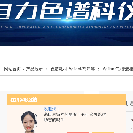
网站首页
>
产品展示
>
色谱耗材-Agilent/岛津等
>
Agilent气相/
umn
Agilent 
欢迎您！
HPLC C
来自局域网的朋友！有什么可以帮
助您的吗？
发布时间：202
访问次数：1