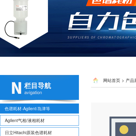
网站首页
>
产品
栏目导航
avigation
色谱耗材-Agilent/岛津等
Agilent气相/液相耗材
日立Hitachi原装色谱耗材