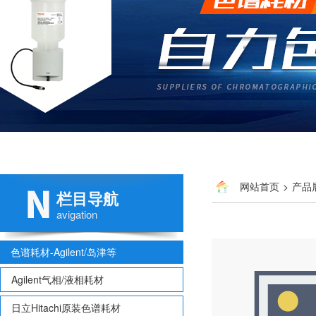
网站首页
>
产品
栏目导航
avigation
色谱耗材-Agilent/岛津等
Agilent气相/液相耗材
日立Hitachi原装色谱耗材