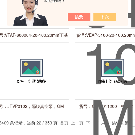
助您的吗？
号:VFAP-600004-20-100,20mm丁基
货号:VEAP-5100-20-100,2
橡胶垫 100/袋
用银色铝盖
号：JTVP0102，隔膜真空泵，GM—
货号：CA10011200，中文
0.33A
醛，5ml
8469 条记录，当前 22 / 353 页
首页
上一页
下一页
末页
跳转到第