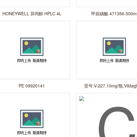
HONEYWELL 异丙醇 HPLC 4L
甲烷磺酸 471356-500m
PE 09920141
货号:V-227,10mg/瓶,Vildagli
Impurity 2 （Mixtur