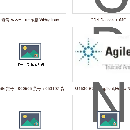
货号:V-225,10mg/瓶,Vildagliptin
CDN D-7384 10MG
Related Compound 2
GE 货号：000505 货号：053107 货
G1530-67950,agilent,Heater/
号：002902 货号： 031930 货号
Assembly