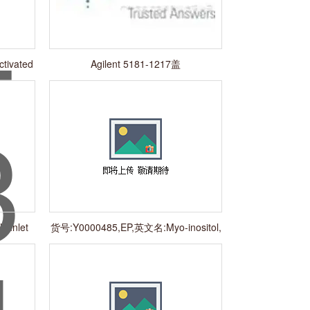
tivated
Agilent 5181-1217盖
t Inlet
货号:Y0000485,EP,英文名:Myo-inositol,
规格:1020 mg,