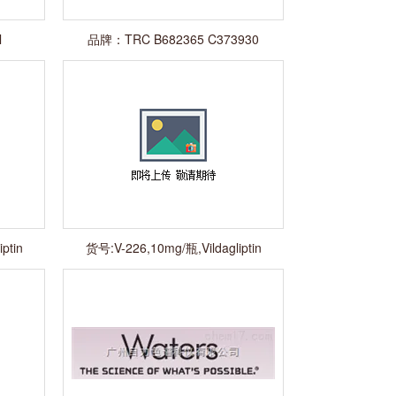
l
品牌：TRC B682365 C373930
D425210 B508500
ptin
货号:V-226,10mg/瓶,Vildagliptin
Related Compound 3