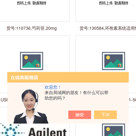
货号:110736,芍药苷,20mg
货号:130584,环孢素系统适
品,50mg
欢迎您！
来自局域网的朋友！有什么可以帮
助您的吗？
USP 1556008-200MG 1348907-
CHEM 联苯肼酯 N-11201-
200MG