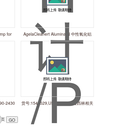
mp for
AgelaCleanert Alumina N 中性氧化铝
AL0003-N
0-2430
货号:1541529,USP,25mg,哌拉西林相关
化合物E
页