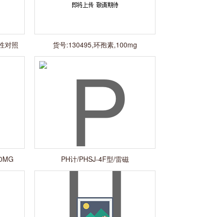
用性对照
货号:130495,环孢素,100mg
50MG
PH计/PHSJ-4F型/雷磁