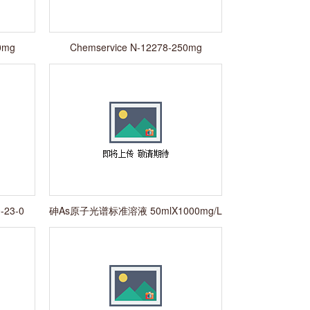
0mg
Chemservice N-12278-250mg
Isoprothiolane 50512-
-23-0
砷As原子光谱标准溶液 50mlX1000mg/L