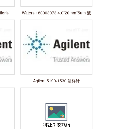
orisil
Waters 186003073 4.6*20mm*5um 液
相
Agilent 5190-1530 进样针