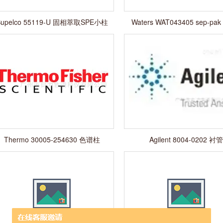
Supelco 55119-U 固相萃取SPE小柱
Waters WAT043405 sep-pak fl
6cc/500mg
6cc/500mg
Thermo 30005-254630 色谱柱
Agilent 8004-0202 衬管