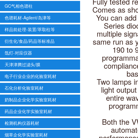
Fully tested re
GC气相色谱柱
Comes as sho
You can add 
色谱耗材-Agilent/岛津等
Series dio
样品前处理-装置/萃取柱等
multiple sign
same run as
衍生化/食品/药品等标准品
190 to 9
氙灯-对应仪器
programmab
complianc
天津津腾过滤头/膜
bas
电子行业企业的化验室耗材
Two lamps in
light outpu
石化分析化验室耗材
entire wa
奶制品企业化学实验室耗材
programm
药品企业化学实验室耗材
Both the V
检测机构仪器耗材
automate
烟草企化学实验室耗材
performance