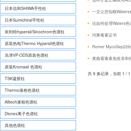
日本信和SHIWA手性柱
一文让您知晓Wate
日本Sumichiral手性柱
论如何处理Waters
依利特hypersil/Sinochrom色谱柱
河豚毒素证书
原装热电Thermo Hypersil色谱柱
Romer MycoSep2
岛津VP-ODS原装色谱柱
黄曲霉毒素免疫亲和柱
原装Kromasil 色谱柱
共 9 条记录，当前 1 
TSK凝胶柱
Thermo液相色谱柱
Alltech液相色谱柱
Dionex离子色谱柱
其他色谱柱