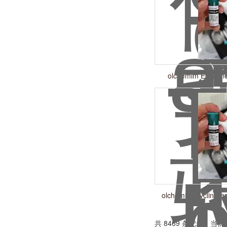
olchemim Ethylene
olchemim Cyclin-de
inhibito
共 8469 条记录，当前 4